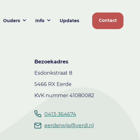
Contact
Ouders
Info
Updates
Bezoekadres
Esdonkstraat 8
5466 RX Eerde
KVK nummer 41080082
0413-364674
eerderwijs@verdi.nl