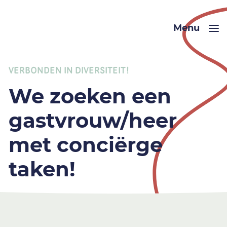
Menu
VERBONDEN IN DIVERSITEIT!
We zoeken een
gastvrouw/heer
met conciërge
taken!